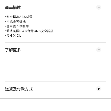
商品描述
•
ABS
安全帽為
材質
•
內襯全可拆洗
•
使用雙Ｄ環頤帶
•
美國DOT/
CNS
通過
台灣
安全認證
•
XL
尺寸M-
了解更多
送貨及付款方式