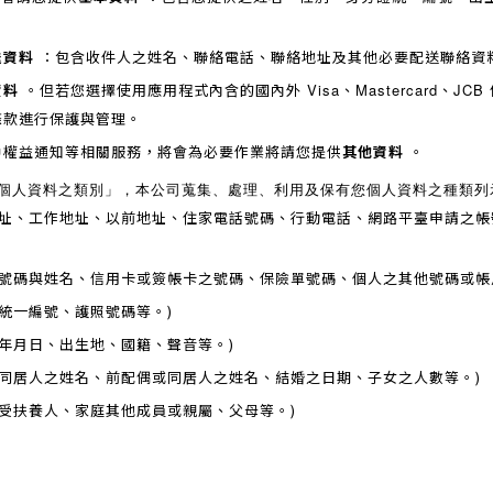
送資料
：包含收件人之姓名、聯絡電話、聯絡地址及其他必要配送聯絡資
資料
。但若您選擇使用應用程式內含的
Visa
Mastercard
JCB
國內外
、
、
條款進行保護與管理。
戶權益通知等相關服務，將會為必要作業將請您提供
其他資料
。
個人資料之類別」，本公司蒐集、處理、利用及保有您個人資料之種類
住址、工作地址、以前地址、住家電話號碼、行動電話、網路平臺申請之
之號碼與姓名、信用卡或簽帳卡之號碼、保險單號碼、個人之其他號碼或帳
統一編號、護照號碼等。)
生年月日、出生地、國籍、聲音等。)
或同居人之姓名、前配偶或同居人之姓名、結婚之日期、子女之人數等。)
、受扶養人、家庭其他成員或親屬、父母等。)