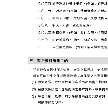
Ｃ○三四 旅行及其他遷徙細節。(例如：旅行細
Ｃ○三六 生活格調。(例如：使用消費品之種
Ｃ○三八 職業。(例如：學校校長、民意代表或
Ｃ○八一 收入、所得、資產與投資。
Ｃ○九三 財務交易。(例如：收付金額、信用
Ｃ一○二 約定或契約。(例如：關於交易、商業
Ｃ一三二 未分類之資料。(例如：無法歸類之
三、客戶資料蒐集目的
我們僅會在提供商品銷售、金融交易授權、物流配送
所有可能衍生之及相關服務時，為作業之必要運
(1)
物流寄送：我們會於提供客戶商品銷售、物流
(2)
金融交易授權：您所提供之
基本資料、帳務資
(3)
廣告行銷：為提供您更多優質商品及活動資訊
可隨時通知我們。