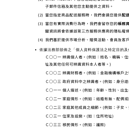
子郵件信箱及其他您主動提供之資料。
(2)
當您指定商品配送服務時，我們會請您提供
配
(3)
當您有實際消費行為時，我們會留存您的
帳務
關資訊將會依據該第三方服務供應商的隱私權
(4)
我們基於提供市場分析、贈獎活動、會員及客
依據法務部頒佈之「個人資料保護法之特定目的及
Ｃ○○一 辨識個人者。(例如：姓名、職稱、
址及其他任何可辨識資料本人者等。)
Ｃ○○二 辨識財務者。(例如：金融機構帳戶
Ｃ○○三 政府資料中之辨識者。(例如：身分證
Ｃ○一一 個人描述。(例如：年齡、性別、出
Ｃ○二一 家庭情形。(例如：結婚有無、配偶
Ｃ○二三 家庭其他成員之細節。(例如：子女
Ｃ○三一 住家及設施。(如：住所地址)
Ｃ○三三 移民情形。(例如：護照)