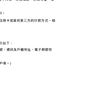
料。
其他第三方的付款方式，相
信用卡或
列示如下：
帳號、通訊及戶籍地址、電子郵遞地
戶等。)