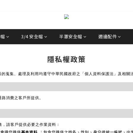
經銷商
全帽
3/4 安全帽
半罩安全帽
週邊配件
隱私權政策
料的蒐集、處理及利用均遵守中華民國政府之「個人資料保護法」及相關
T通路消費之客戶所提供。
之服務，請客戶提供必要之作業資料：
我們會請您提供
基本資料
：包含您提供之姓名、性別、身分證統一編號、出