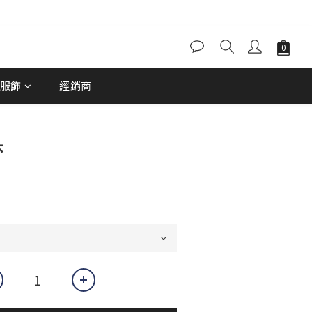
服飾
經銷商
杯