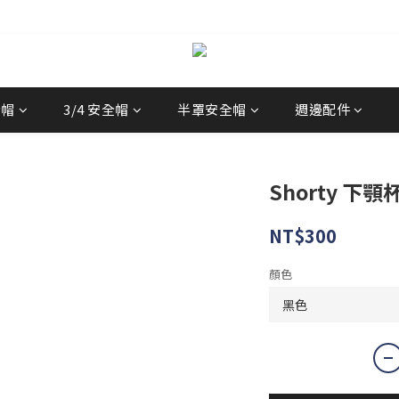
經銷商
全帽
3/4 安全帽
半罩安全帽
週邊配件
Shorty 下顎
NT$300
顏色