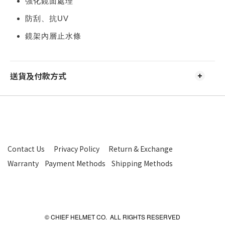
強化鏡面處理
防刮、抗UV
鏡架內層止水條
送貨及付款方式
Contact Us
Privacy Policy
Return & Exchange
Warranty
Payment Methods
Shipping Methods
© CHIEF HELMET CO. ALL RIGHTS RESERVED