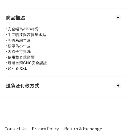
商品描述
•
ABS
安全帽為
材質
•
手工噴漆與高質量水貼
•
耳襯為綿羊皮
•
頤帶為小牛皮
•
內襯全可拆洗
•
使用雙Ｄ環頤帶
•
CNS
通過台灣
安全認證
•
S-XXL
尺寸
送貨及付款方式
Contact Us
Privacy Policy
Return & Exchange