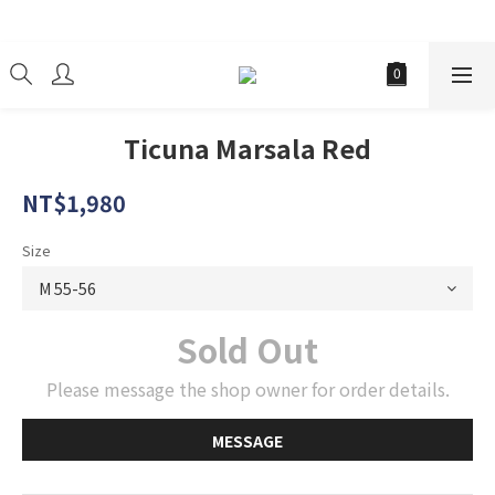
經銷商
Ticuna Marsala Red
NT$1,980
Size
Sold Out
Please message the shop owner for order details.
MESSAGE