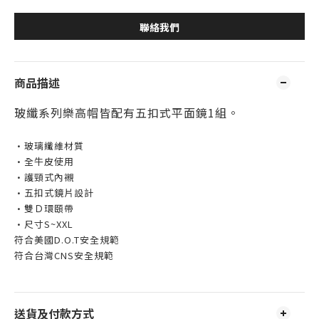
聯絡我們
商品描述
玻纖系列樂高帽皆配有五扣式平面鏡1組。
•玻璃纖維材質
•全牛皮使用
•護頸式內襯
•五扣式鏡片設計
•雙Ｄ環頤帶
•尺寸S~XXL
符合美國D.O.T安全規範
符合台灣CNS安全規範
送貨及付款方式